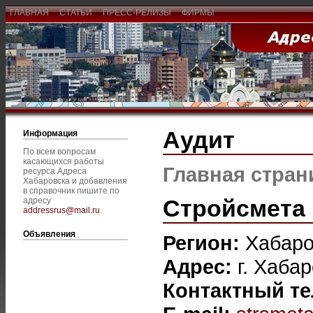
ГЛАВНАЯ
СТАТЬИ
ПРЕСС-РЕЛИЗЫ
ФИРМЫ
Аудит
Информация
По всем вопросам
касающихся работы
Главная стран
ресурса Адреса
Хабаровска и добавления
в справочник пишите по
Стройсмета
адресу
addressrus@mail.ru
.
Объявления
Регион:
Хабаро
Адрес:
г. Хаба
Контактный т