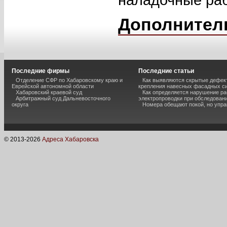
Дополнител
Последние фирмы
Последние статьи
Отделение СФР по Хабаровскому краю и
Как выявляются скрытые дефек
Еврейской автономной области
крепления навесных фасадных с
Хабаровский краевой суд
Как определяется нарушение ра
Арбитражный суд Дальневосточного
электропроводки при обследован
округа
Номера обещают покой, но упр
© 2013-
2026
Адреса Хабаровска