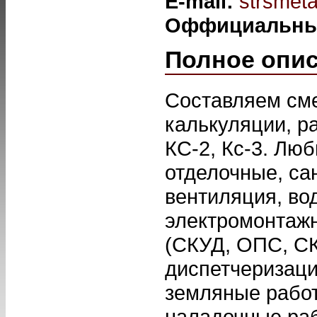
E-mail:
strsmet
Оффициальны
Полное опи
Составляем сме
калькуляции, р
КС-2, Кс-3. Лю
отделочные, са
вентиляция, во
электромонтаж
(СКУД, ОПС, СК
диспетчеризаци
земляные работ
наладочные раб