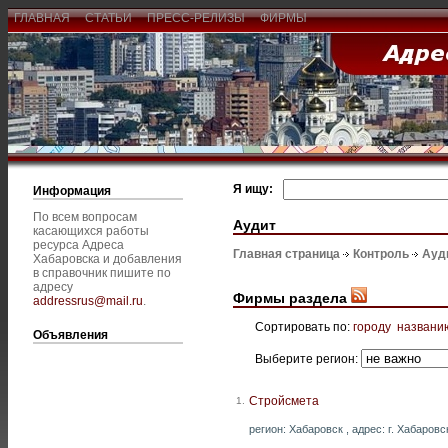
ГЛАВНАЯ
СТАТЬИ
ПРЕСС-РЕЛИЗЫ
ФИРМЫ
Я ищу:
Информация
По всем вопросам
Аудит
касающихся работы
ресурса Адреса
Главная страница
Контроль
Ауд
Хабаровска и добавления
в справочник пишите по
адресу
Фирмы раздела
addressrus@mail.ru
.
Сортировать по:
городу
названи
Объявления
Выберите регион:
Стройсмета
1.
регион: Хабаровск , адрес: г. Хабаровс