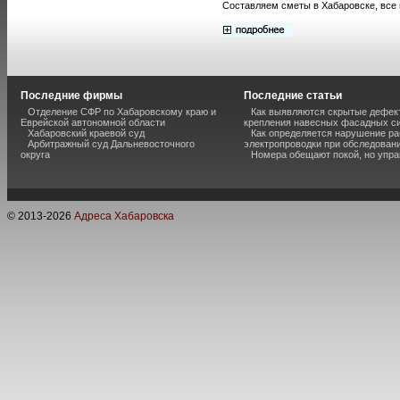
Составляем сметы в Хабаровске, все в
Последние фирмы
Последние статьи
Отделение СФР по Хабаровскому краю и
Как выявляются скрытые дефек
Еврейской автономной области
крепления навесных фасадных с
Хабаровский краевой суд
Как определяется нарушение ра
Арбитражный суд Дальневосточного
электропроводки при обследован
округа
Номера обещают покой, но упр
© 2013-
2026
Адреса Хабаровска