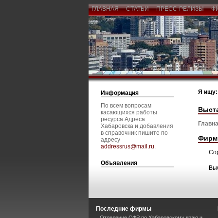
ГЛАВНАЯ
СТАТЬИ
ПРЕСС-РЕЛИЗЫ
Ф
Я ищу:
Информация
По всем вопросам
Выста
касающихся работы
ресурса Адреса
Главна
Хабаровска и добавления
в справочник пишите по
Фирм
адресу
addressrus@mail.ru
.
Со
Объявления
Вы
Последние фирмы
Отделение СФР по Хабаровскому краю и