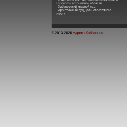
Еврейской автономной области
Хабаровский краевой суд
Арбитражный суд Дальневосточного
округа
© 2013-
2026
Адреса Хабаровска