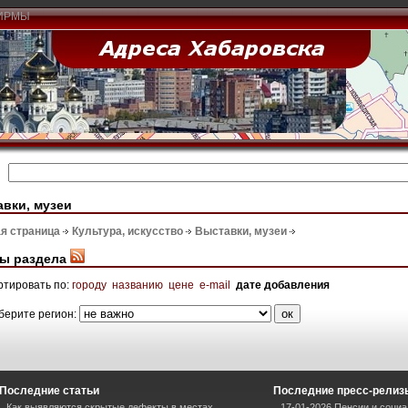
ИРМЫ
вки, музеи
я страница
Культура, искусство
Выставки, музеи
ы раздела
ртировать по:
городу
названию
цене
e-mail
дате добавления
берите регион:
Последние статьи
Последние пресс-релиз
Как выявляются скрытые дефекты в местах
17-01-2026 Пенсии и соци