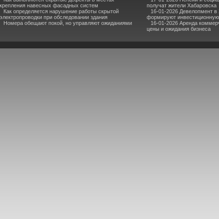
крепления навесных фасадных систем
получат жители Хабаровска
Как определяется нарушение работы скрытой
16-01-2026 Девелопмент в 
электропроводки при обследовании здания
формируют инвестиционную 
Номера обещают покой, но управляют ожиданиями
16-01-2026 Аренда коммер
цены и ожидания бизнеса