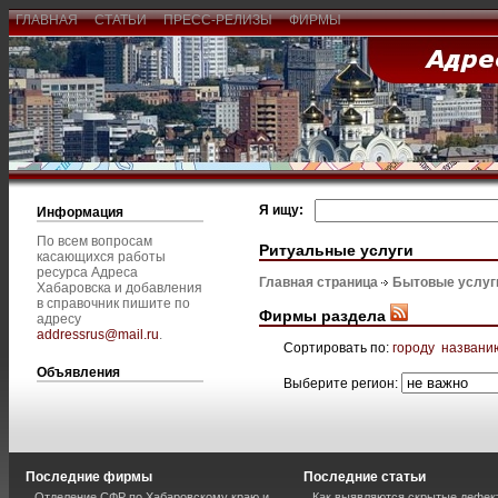
ГЛАВНАЯ
СТАТЬИ
ПРЕСС-РЕЛИЗЫ
ФИРМЫ
Я ищу:
Информация
По всем вопросам
Ритуальные услуги
касающихся работы
ресурса Адреса
Главная страница
Бытовые услуг
Хабаровска и добавления
в справочник пишите по
Фирмы раздела
адресу
addressrus@mail.ru
.
Сортировать по:
городу
названи
Объявления
Выберите регион:
Последние фирмы
Последние статьи
Отделение СФР по Хабаровскому краю и
Как выявляются скрытые дефек