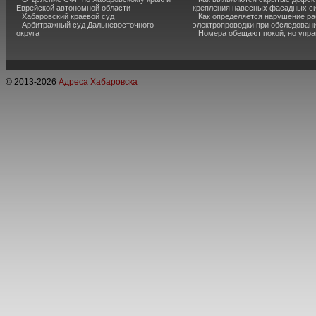
Еврейской автономной области
крепления навесных фасадных с
Хабаровский краевой суд
Как определяется нарушение ра
Арбитражный суд Дальневосточного
электропроводки при обследован
округа
Номера обещают покой, но упр
© 2013-
2026
Адреса Хабаровска