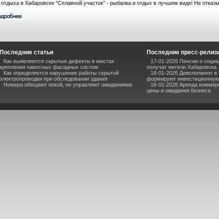
 отдыха в Хабаровске "Сплавной участок" - рыбалка и отдых в лучшем виде! Не отказы
Последние статьи
Последние пресс-релиз
Как выявляются скрытые дефекты в местах
17-01-2026 Пенсии и соци
крепления навесных фасадных систем
получат жители Хабаровска
Как определяется нарушение работы скрытой
16-01-2026 Девелопмент в 
электропроводки при обследовании здания
формируют инвестиционную 
Номера обещают покой, но управляют ожиданиями
16-01-2026 Аренда коммер
цены и ожидания бизнеса