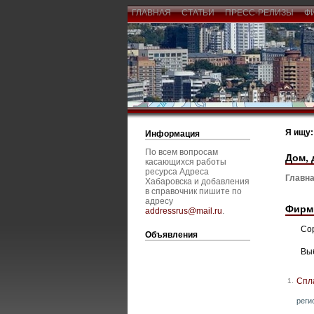
ГЛАВНАЯ
СТАТЬИ
ПРЕСС-РЕЛИЗЫ
Ф
Я ищу:
Информация
По всем вопросам
Дом, 
касающихся работы
ресурса Адреса
Главна
Хабаровска и добавления
в справочник пишите по
адресу
Фирм
addressrus@mail.ru
.
Со
Объявления
Вы
Спл
1.
реги