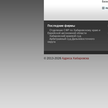
База
Последние фирмы
Отделение СФР по Хабаровскому краю и
Еврейской автономной области
Хабаровский краевой суд
Арбитражный суд Дальневосточного
округа
© 2013-
2026
Адреса Хабаровска