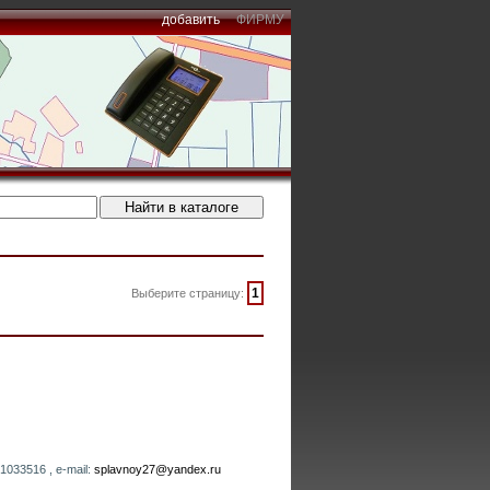
добавить
ФИРМУ
1
Выберите страницу:
1033516 , e-mail:
splavnoy27@yandex.ru