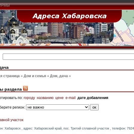
ИРМЫ
дача
я страница
Дом и семья
Дом, дача
ы раздела
ртировать по:
городу
названию
цене
e-mail
дате добавления
берите регион:
авной участок
он: Хабаровск , адрес: Хабаровский край, пос. Третий сплавной участок , телефон: 7924