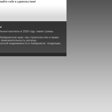
вайте себе в удовольствии!
ы
альные выплаты в 2026 году: какие суммы
Хабаровском крае: как строительство и право
привлекательность региона
ческой недвижимости в Хабаровске: тенденции,