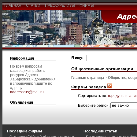
ГЛАВНАЯ
СТАТЬИ
ПРЕСС-РЕЛИЗЫ
ФИРМЫ
Я ищу:
Информация
По всем вопросам
Общественные организации
касающихся работы
ресурса Адреса
Главная страница
Общество, соц
Хабаровска и добавления
в справочник пишите по
Фирмы раздела
адресу
addressrus@mail.ru
.
Сортировать по:
городу
названи
Объявления
Выберите регион:
Последние фирмы
Последние статьи
Отделение СФР по Хабаровскому краю и
Как выявляются скрытые дефек