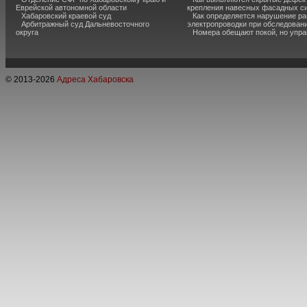
Еврейской автономной области
крепления навесных фасадных с
Хабаровский краевой суд
Как определяется нарушение ра
Арбитражный суд Дальневосточного
электропроводки при обследован
округа
Номера обещают покой, но упр
© 2013-
2026
Адреса Хабаровска