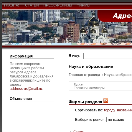
ГЛАВНАЯ
СТАТЬИ
ПРЕСС-РЕЛИЗЫ
ФИРМЫ
Я ищу:
Информация
По всем вопросам
Наука и образование
касающихся работы
ресурса Адреса
Главная страница
Наука и образо
Хабаровска и добавления
в справочник пишите по
адресу
Курсы
Тренинги, семинары
addressrus@mail.ru
.
Объявления
Фирмы раздела
Сортировать по:
городу
названи
Выберите регион:
Старт
1.