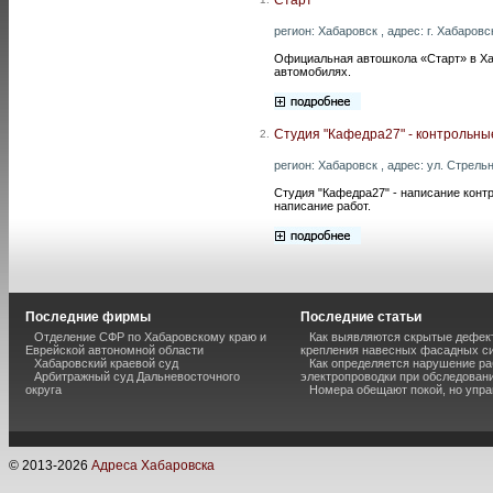
регион: Хабаровск , адрес: г. Хабаровс
Официальная автошкола «Старт» в Хаб
автомобилях.
Студия "Кафедра27" - контрольны
2.
регион: Хабаровск , адрес: ул. Стрельн
Студия "Кафедра27" - написание конт
написание работ.
Последние фирмы
Последние статьи
Отделение СФР по Хабаровскому краю и
Как выявляются скрытые дефек
Еврейской автономной области
крепления навесных фасадных с
Хабаровский краевой суд
Как определяется нарушение ра
Арбитражный суд Дальневосточного
электропроводки при обследован
округа
Номера обещают покой, но упр
© 2013-
2026
Адреса Хабаровска