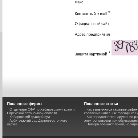
Факс
*
Контактный e-mail
Официальный сайт
Адрес предприятия
*
Защита картинкой
Последние фирмы
Последние статьи
Отделение СФР по Хабаровскому краю и
Как выявляются скрытые дефек
Еврейской автономной области
крепления навесных фасадных с
Хабаровский краевой суд
Как определяется нарушение ра
Арбитражный суд Дальневосточного
электропроводки при обследован
округа
Номера обещают покой, но упр