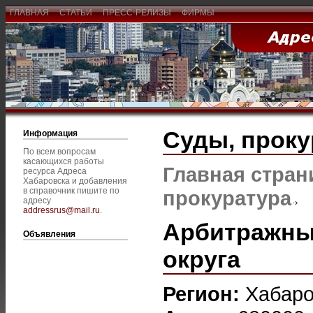
ГЛАВНАЯ
СТАТЬИ
ПРЕСС-РЕЛИЗЫ
ФИРМЫ
Суды, проку
Информация
По всем вопросам
касающихся работы
Главная стран
ресурса Адреса
Хабаровска и добавления
в справочник пишите по
прокуратура
адресу
addressrus@mail.ru
.
Арбитражны
Объявления
округа
Регион:
Хабаро