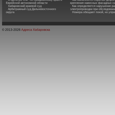
Еврейской автономной области
крепления навесных фасадных с
Хабаровский краевой суд
Как определяется нарушение ра
Арбитражный суд Дальневосточного
электропроводки при обследован
округа
Номера обещают покой, но упр
© 2013-
2026
Адреса Хабаровска