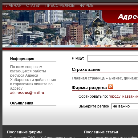
ГЛАВНАЯ
СТАТЬИ
ПРЕСС-РЕЛИЗЫ
ФИРМЫ
Я ищу:
Информация
По всем вопросам
Страхование
касающихся работы
ресурса Адреса
Главная страница
Бизнес, финан
Хабаровска и добавления
в справочник пишите по
Фирмы раздела
адресу
addressrus@mail.ru
.
Сортировать по:
городу
названи
Объявления
Выберите регион:
Последние фирмы
Последние статьи
Отделение СФР по Хабаровскому краю и
Как выявляются скрытые дефек